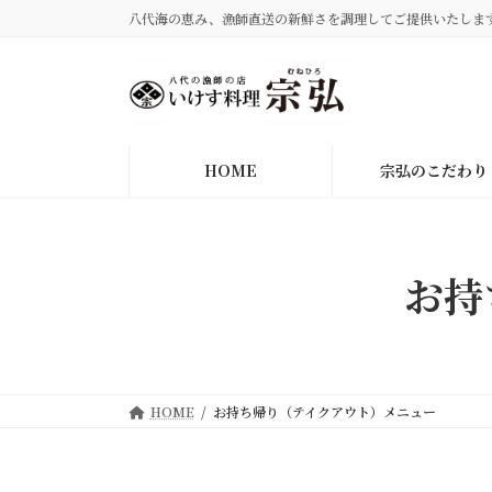
コ
ナ
八代海の恵み、漁師直送の新鮮さを調理してご提供いたしま
ン
ビ
テ
ゲ
ン
ー
ツ
シ
へ
ョ
HOME
宗弘のこだわり
ス
ン
キ
に
ッ
移
プ
動
お持
HOME
お持ち帰り（テイクアウト）メニュー