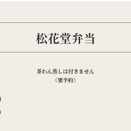
松花堂弁当
茶わん蒸しは付きません
《要予約》
円）
円）
）