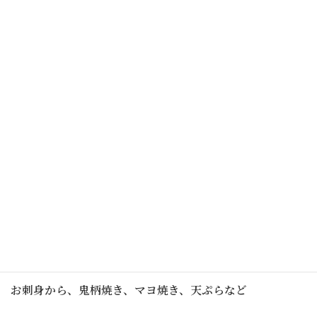
新
日
時
:
お待たせいたしました！いよいよ解禁です！
伊勢海老祭り 8月22日（金）より
高級な伊勢海老をお得に食べたい
身がプリプリで今がまさに旬です。
お刺身から、鬼柄焼き、マヨ焼き、天ぷらなど